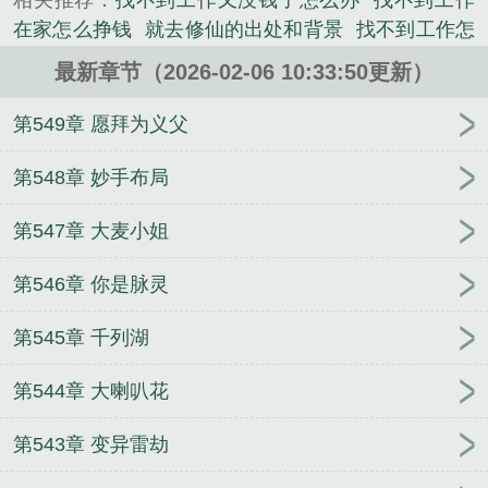
相关推荐：
找不到工作又没钱了怎么办
找不到工作
动，渐渐发展壮大……...
在家怎么挣钱
就去修仙的出处和背景
找不到工作怎
《找不到工作，就去修仙》是乐出腹肌精心创作的玄
么办很迷茫
找不到工作的我只好去修仙了 起点
找
幻小说类小说。
最新章节（2026-02-06 10:33:50更新）
不到工作还有什么出路
就去修仙吧
找不到工作
找
不到工作就去死
找不到工作就去修仙了 起点
就去
第549章 愿拜为义父
修仙 TXT
就是找不到工作
就去修仙可以吗
凡人：
系统是基建小游戏
从拜尸学艺开始独断万古
甜！太
第548章 妙手布局
甜了！怎么能这么甜啊！
艾斯特拉星骸
快穿：冷面
第547章 大麦小姐
大佬的独家宠溺
异界旅行：这个带系统的只想躺平
打过职业吗？你就写联盟文？
人道执剑人
苟出一个
第546章 你是脉灵
武道天家
六零奶团被读心，带飞全家成团宠
原神：
盘点原神十大名场面
大秦血衣侯：我以杀敌夺长生
第545章 千列湖
双穿记你的人生我接了
星际恶雌就算F级，也能成为
万人迷
穿越修仙界成最强打工人
两个失忆的百岁老
第544章 大喇叭花
人：门后终极
葬礼上求婚：兵哥哥是首长
听见太子
心声后，废柴良娣杀疯了
穿书后，成了女尊帝女的
第543章 变异雷劫
掌中玩物
四合院：你捂盖子我发疯，很合理