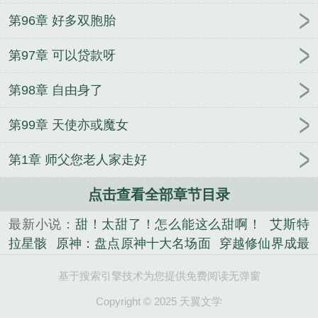
第96章 好多双胞胎
第97章 可以贷款呀
第98章 自由身了
第99章 天使亦或魔女
第1章 师父您老人家走好
点击查看全部章节目录
最新小说：
甜！太甜了！怎么能这么甜啊！
艾斯特
拉星骸
原神：盘点原神十大名场面
穿越修仙界成最
强打工人
六零奶团被读心，带飞全家成团宠
异界旅
基于搜索引擎技术为您提供免费阅读无弹窗
行：这个带系统的只想躺平
大秦血衣侯：我以杀敌
夺长生
双穿记你的人生我接了
快穿：冷面大佬的独
Copyright © 2025 天翼文学