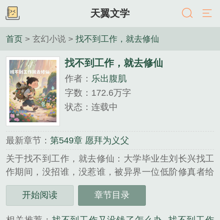
天翼文学
首页
> 玄幻小说 >
找不到工作，就去修仙
找不到工作，就去修仙
作者：
乐出腹肌
字数：172.6万字
状态：连载中
最新章节：
第549章 愿拜为义父
关于找不到工作，就去修仙：大学毕业生刘长兴找工
作期间，没招谁，没惹谁，被异界一位低阶修真者给
随机召唤了过去，签下契约，成为“仆从”弟子。他靠
开始阅读
章节目录
死了师傅，得到，巧妙运用，一个又一个地召唤地球
界有灵根的人过去收为弟子，成立小宗门，两界互