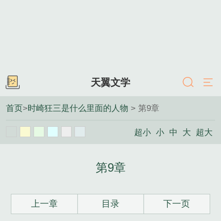
天翼文学
首页
>
时崎狂三是什么里面的人物
> 第9章
超小
小
中
大
超大
第9章
上一章
目录
下一页