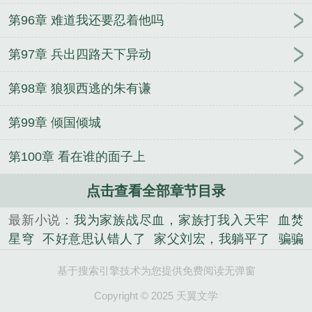
第96章 难道我还要忍着他吗
第97章 兵出四路天下异动
第98章 狼狈西逃的朱有谦
第99章 倾国倾城
第100章 看在谁的面子上
点击查看全部章节目录
最新小说：
我为家族战尽血，家族打我入天牢
血焚
星穹
不好意思认错人了
家父刘宏，我躺平了
骗骗
成婚
创世熔炉
七零退婚后，大小姐为国效力贏麻
基于搜索引擎技术为您提供免费阅读无弹窗
了
名柯：开局改造帝丹三傻
【修仙gl】天道第一情
（主攻）
混沌证道：我助洪荒超脱
穿成反派boss的
Copyright © 2025 天翼文学