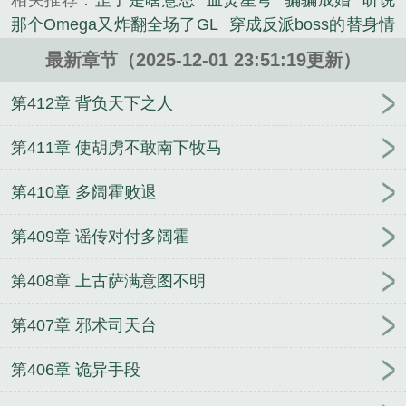
相关推荐：
罡子是啥意思
血焚星穹
骗骗成婚
听说
前，他脑子里闪过一个念头，冒充不良人！精彩版：
那个Omega又炸翻全场了GL
穿成反派boss的替身情
七杀临天，血光蔽日，紫薇借力，在袁天罡强压...
人[穿书]GL
你们练武我修仙，从小太监到九千岁
绕
《罡子，你死了，我可就要称帝了！》...
最新章节（2025-12-01 23:51:19更新）
床弄青梅GL
追妻火葬场被小叔叔截胡了穿越
名
《罡子，你死了，我可就要称帝了！》是北风无精心
柯：开局改造帝丹三傻
时光折价
混沌证道：我助洪
第412章 背负天下之人
创作的其他小说类小说。
荒超脱
不好意思认错人了
我为家族战尽血，家族打
我入天牢
七零退婚后，大小姐为国效力贏麻了
家父
第411章 使胡虏不敢南下牧马
刘宏，我躺平了
【修仙gl】天道第一情（主攻）
凡
第410章 多阔霍败退
人飞升：从杂役开始
创世熔炉
流落异世险成软饭
王
穿成民国小娇妻
亲事被抢？我转嫁糙汉他更帅更
第409章 谣传对付多阔霍
强
第408章 上古萨满意图不明
第407章 邪术司天台
第406章 诡异手段