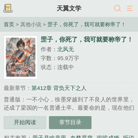
天翼文学
首页
> 其他小说 >
罡子，你死了，我可就要称帝了！
罡子，你死了，我可就要称帝了！
作者：
北风无
字数：95.9万字
状态：连载中
最新章节：
第412章 背负天下之人
普通版：一不小心，徐墨穿越到了不良人的世界里，
还成了梁国的一名普通士卒。最要命的是，现在他们
正被朱温派去追杀不良人！对，你没听错，几百士卒
开始阅读
章节目录
去追杀一名不良人校尉！好了，现在摆在徐墨面前的
问题是，怎么在这个不良人校尉手中活下来！临死