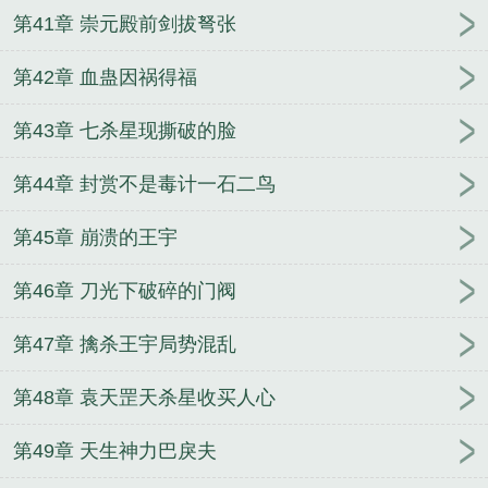
第41章 崇元殿前剑拔弩张
第42章 血蛊因祸得福
第43章 七杀星现撕破的脸
第44章 封赏不是毒计一石二鸟
第45章 崩溃的王宇
第46章 刀光下破碎的门阀
第47章 擒杀王宇局势混乱
第48章 袁天罡天杀星收买人心
第49章 天生神力巴戾夫