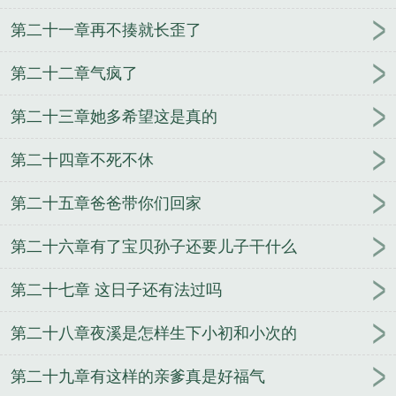
第二十一章再不揍就长歪了
第二十二章气疯了
第二十三章她多希望这是真的
第二十四章不死不休
第二十五章爸爸带你们回家
第二十六章有了宝贝孙子还要儿子干什么
第二十七章 这日子还有法过吗
第二十八章夜溪是怎样生下小初和小次的
第二十九章有这样的亲爹真是好福气