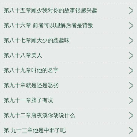
第八十五章顾少我对你的故事很感兴趣
第八十六章 前者可以理解后者是背叛
第八十七章顾大少的恶趣味
第八十八章美人
第八十九章叫他的名字
第九十章就是还是恶劣
第九十一章脑子有坑
第九十二章唐夜溪你胡说什么
第 九十三章他是中邪了吧