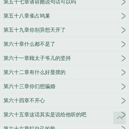
第五十七章请容她说句话可以吗
第五十八章雀占鸠巢
第五十九章你别异想天开了
第六十章什么都不是了
第六十一章顾太子爷儿的坚持
第六十二章有什么好显摆的
第六十三章你们想骗婚
第六十四章不开心
第六十五章这话其实是说给他听的吧
第六十六章打自己的脸