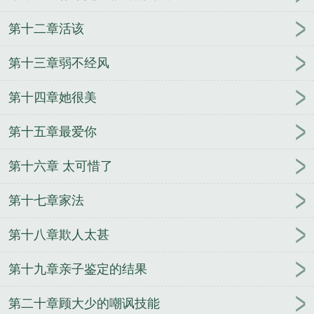
第十二章活该
第十三章弱不经风
第十四章她很美
第十五章最爱你
第十六章 太可惜了
第十七章家法
第十八章欺人太甚
第十九章亲子鉴定的结果
第二十章顾大少的嘲讽技能