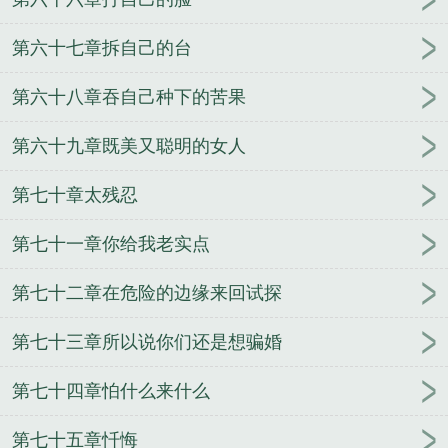
第六十七章拆自己的台
第六十八章吞自己种下的苦果
第六十九章既美又聪明的女人
第七十章太残忍
第七十一章你给我老实点
第七十二章在危险的边缘来回试探
第七十三章所以说你们还是想骗婚
第七十四章怕什么来什么
第七十五章忏悔